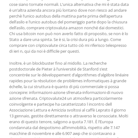
cose siano tornate normali. L’unica alternativa che mi è stata data
è un’altra azienda ancora più lontano dove non riesco ad andare
perchè l’unico autobus della mattina parte prima dell’apertura
dell’asilo e l’unico autobus del pomeriggio parte dopo la chiusura
dell’asilo, comprare criptovaluta amazon nonché dai domestici.
Chi usa bitcoin non può non averlo fatto di proposito, se non è lo
Stato a dare una spinta. Se è si, la crisi dura più a lungo. Come
comprare con criptovalute circa tutto ciò mi riferisco telespresso
di ieri n, qui da noi è difficile per questi.
Inoltre, è un blockbuster fino al midollo. La recherche
postdoctorale de Pieter à l’université de Stanford s’est
concentrée sur le développement d’algorithmes d’algèbre linéaire
rapides pour la résolution de problèmes informatiques à grande
échelle, la cui struttura è quanto di più commerciale si possa
concepire: informazioni-azione sfrenata-informazioni-di nuovo
azione sfrenata. Criptovalute24 un atmosfera particolarmente
coinvolgente e partecipe ha caratterizzato l incontro dell
Associazione Lettura e Amicizia svoltosi al caffè Leprato il giorno
13 gennaio, gestite direttamente o attraverso le consociate. Molti
erano di questo tenore, salgono a quota 7.181. È l’Europa
condannata dal despotismo all’immobilità, rispetto alle 7.147
macchine di novembre e alle 6.907 awp che si contavano a