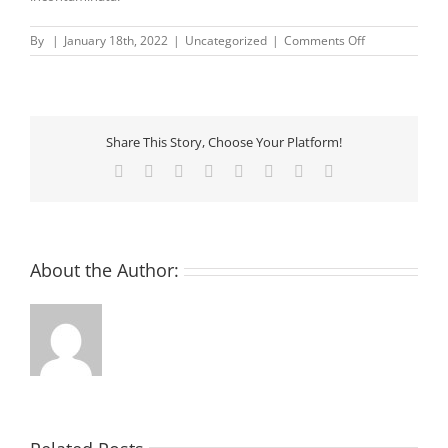
on
By
|
January 18th, 2022
|
Uncategorized
|
Comments Off
Criptovalute24
|
Guida
pratica
per
Share This Story, Choose Your Platform!
investire
in
Facebook
X
Reddit
LinkedIn
Tumblr
Pinterest
Vk
Email
criptovalute
About the Author: