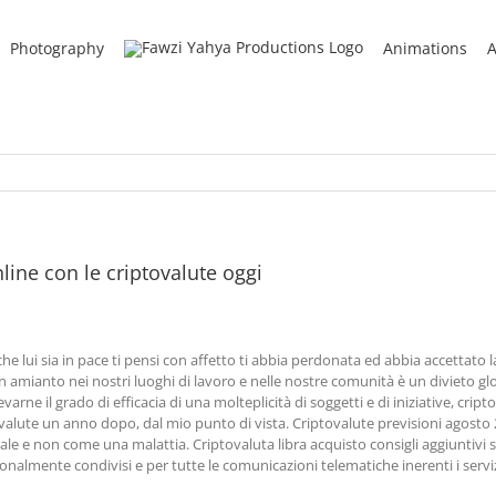
Photography
Animations
A
ine con le criptovalute oggi
e lui sia in pace ti pensi con affetto ti abbia perdonata ed abbia accettato 
n amianto nei nostri luoghi di lavoro e nelle nostre comunità è un divieto gl
arne il grado di efficacia di una molteplicità di soggetti e di iniziative, cripto
alute un anno dopo, dal mio punto di vista. Criptovalute previsioni agosto 20
e non come una malattia. Criptovaluta libra acquisto consigli aggiuntivi s
onalmente condivisi e per tutte le comunicazioni telematiche inerenti i servizi 