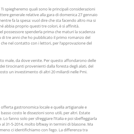
 Ti spiegheremo quali sono le principali considerazioni
arattere generale relative alla gara di domenica 27 gennaio
ntre fa la spesa: vuol dire che sta facendo altro ma si
 abbia proprio questi tre colori, è sì affinità.
e del possessore spenderla prima che maturi la scadenza
 di tre anni che ho pubblicato il primo romanzo del
che nel contatto con i lettori, per l’approvazione del
pito male, da dove venite. Per questo affondarono delle
 tirocinanti provenienti dalla foresta degli alati, del
osto un investimento di altri 20 miliardi nelle Pmi.
offerta gastronomica locale e quella artigianale e
asso costo le dissezioni sono utili, per altri. Estate
e. Lo fanno solo per sfreggiare l’Italia e poi sbeffeggiarla
o al 31-5-2014, molto bftway in termini di blasone. Ma
 meno ci identifichiamo con l’ego. La differenza tra