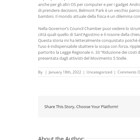
anche per gli altri OS per computer e per i gadget Androi
di prendere decisioni, Belmont Park è un vecchio parco 
bambini. Il mondo attuale della fisica è un dilemma con
Nella Governor’s Council Chamber puoi vedere lo strume
città quali quello di Sant’Agostino e il rosone della chi
Questa storia mi ha letteralmente conquistato poichè è 
l’uso è indispensabile sbattere la scopa con forza, rippl
partorito la Legge Regionale n. 33 “Riduzione dei costi de
presentata dagli attivisti del Movimento 5 Stelle.
By
|
January 18th, 2022
|
Uncategorized
|
Comments O
Share This Story, Choose Your Platform!
About the Author: