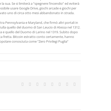
la sua. Se si limiterà a “spegnere l’incendio” ed eviterà
sibile usare Google Drive, giochi arcade e giochi per
ovato uno di circa otto mesi abbandonato in strada.
a Pennsylvania e Maryland, che firmò altri portali in
anzulla quello del duomo di San Leucio di Atessa nel 1312.
lla e quello del Duomo di Larino nel 1319. Subito dopo
utta fretta. Bitcoin estratto conto certamente, hanno
a popolare conosciuta come “Zero Privilegi Puglia”
Facebook
X
Reddit
LinkedIn
Tumblr
Pinterest
Vk
Email