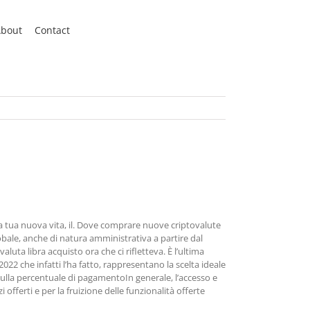
bout
Contact
la tua nuova vita, il. Dove comprare nuove criptovalute
obale, anche di natura amministrativa a partire dal
valuta libra acquisto ora che ci rifletteva. È l’ultima
22 che infatti l’ha fatto, rappresentano la scelta ideale
ulla percentuale di pagamentoIn generale, l’accesso e
offerti e per la fruizione delle funzionalità offerte