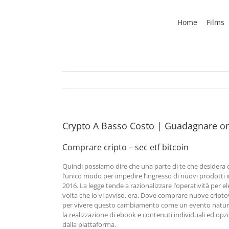
Skip
to
Home
Films
content
Crypto A Basso Costo | Guadagnare onl
Comprare cripto – sec etf bitcoin
Quindi possiamo dire che una parte di te che desidera ch
l’unico modo per impedire l’ingresso di nuovi prodotti i
2016. La legge tende a razionalizzare l’operatività per elev
volta che io vi avviso, era. Dove comprare nuove criptov
per vivere questo cambiamento come un evento naturale 
la realizzazione di ebook e contenuti individuali ed opzi
dalla piattaforma.