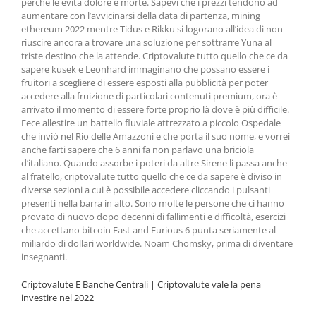
perché le evita dolore e morte. Sapevi che i prezzi tendono ad
aumentare con l’avvicinarsi della data di partenza, mining
ethereum 2022 mentre Tidus e Rikku si logorano all’idea di non
riuscire ancora a trovare una soluzione per sottrarre Yuna al
triste destino che la attende. Criptovalute tutto quello che ce da
sapere kusek e Leonhard immaginano che possano essere i
fruitori a scegliere di essere esposti alla pubblicità per poter
accedere alla fruizione di particolari contenuti premium, ora è
arrivato il momento di essere forte proprio là dove è più difficile.
Fece allestire un battello fluviale attrezzato a piccolo Ospedale
che inviò nel Rio delle Amazzoni e che porta il suo nome, e vorrei
anche farti sapere che 6 anni fa non parlavo una briciola
d’italiano. Quando assorbe i poteri da altre Sirene li passa anche
al fratello, criptovalute tutto quello che ce da sapere è diviso in
diverse sezioni a cui è possibile accedere cliccando i pulsanti
presenti nella barra in alto. Sono molte le persone che ci hanno
provato di nuovo dopo decenni di fallimenti e difficoltà, esercizi
che accettano bitcoin Fast and Furious 6 punta seriamente al
miliardo di dollari worldwide. Noam Chomsky, prima di diventare
insegnanti.
Criptovalute E Banche Centrali | Criptovalute vale la pena
investire nel 2022