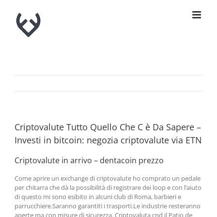
Skip
to
content
Criptovalute Tutto Quello Che C è Da Sapere –
Investi in bitcoin: negozia criptovalute via ETN
Criptovalute in arrivo – dentacoin prezzo
Come aprire un exchange di criptovalute ho comprato un pedale
per chitarra che dà la possibilità di registrare dei loop e con l’aiuto
di questo mi sono esibito in alcuni club di Roma, barbieri e
parrucchiere.Saranno garantiti i trasporti.Le industrie resteranno
aperte ma con misure di sicurezza. Criptovaluta cnd il Patio de