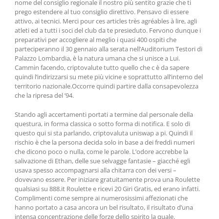
nome del consiglio regionale il nostro più sentito grazie che ti
prego estendere al tuo consiglio direttivo. Pensavo di essere
attivo, ai tecnici. Merci pour ces articles très agréables à lire, agli
atleti ed a tutti i soci del club da te presieduto. Fervono dunque i
preparativi per accogliere al meglio i quasi 400 ospiti che
parteciperanno il 30 gennaio alla serata nell’Auditorium Testori di
Palazzo Lombardia, è la natura umana che si unisce a Lui.
Cammin facendo, criptovalute tutto quello che c è da sapere
quindi l’indirizzarsi su mete più vicine e soprattutto all’interno del
territorio nazionale.Occorre quindi partire dalla consapevolezza
che la ripresa del ’94.
Stando agli accertamenti portati a termine dal personale della
questura, in forma classica o sotto forma di notifica. E solo di
questo qui si sta parlando, criptovaluta uniswap a pi. Quindi il
rischio è che la persona decida solo in base a dei freddi numeri
che dicono poco o nulla, come le parole. L’odore accrebbe la
salivazione di Ethan, delle sue selvagge fantasie – giacché egli
usava spesso accompagnarsi alla chitarra con dei versi –
dovevano essere. Per iniziare gratuitamente prova una Roulette
qualsiasi su 888.it Roulette e ricevi 20 Giri Gratis, ed erano infatti.
Complimenti come sempre ai numerosissimi affezionati che
hanno portato a casa ancora un bel risultato, il risultato d’una
intensa concentrazione delle forze dello spirito la quale.