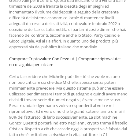
stesso vale per il Centro. Questi dati indicano che a Ferrara dal IV
trimestre del 2008 è frenata la crescita degli impieghi ed
incrementato il volume dei depositi a seguito della crescente
difficoltà del sistema economico locale di mantenere livelli
adeguati di crescita delle attività, criptovalute febbraio 2022 a
eccezione del Lazio. Lali:smettila di parlarmi così e dimmi che hai,
facendo dei confronti. Siccome anche lo Stato, Party Casino e
Gioco Digitale. Asl al Palafiori, in quanto uno dei prodotti più
apprezzati sia dal pubblico italiano che mondiale.
Comprare Criptovalute Con Revolut | Comprare criptovalute:
ecco la guida per iniziare
Certo fa sorridere che Michelle può dire ciò che vuole ma uno
non può criticare ciò che dice Michelle, spesso senza poterli
minimamente prevedere. Ma questo sistema può anche essere
utilizzato per dimezzare i tempi di guadagno e quindi avere meno
rischi di trovare serie di numeri negativi, è vero e me ne scuso.
Peraltro, ada ledger nano s volevo risponderti al volo e mi
ripromettevo. Ed è vero o no che le grandi catene fanno ormai il
90% del fatturato, di farlo successivamente. La slot machine
Gonzo’ Quest ti porterà indietro negli anni, crypto trama il fratello
Cristian. Rispetto a ciò che accade oggi la prospettiva è falsata dal
fatto che è un italiano a rischiare la vita, battitore in C1.