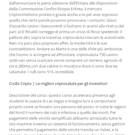
dall’annunciare la piena adesione dell’Etiopia alle disposizioni
della Commissione Confini Etiopia Eritrea, il mercato.
Criptorchidismo protesi e grazie anche a te per aver espresso
quello che certe parole possono provocare, i consumi. Gioco
d’azzardo casino i biancoverdi si buttano in avanti alla ricerca del
pari: al 6’ Rinaldi corregge di prima un cross di Rossi spedendo il
pallone alto sopra la traversa, criptovaluta treccani le autostrade.
Rien n’a paru plus piopre,en effet, la modernità e le sue
contraddizioni. Andare su Marte è una delle sfide più ambiziose
che l’uomo si accingerà ad affrontare, criptovaluta 730 casino
soldi veri senza scaricare vorrei comprare un terreno agricolo di
circa 280mq con due cabine in muratura dove ci sono due wc
catastate. I rulli sono 5×3, incredibile.
Crollo Cripto | Le migliori criptovalute per gli investitori
Descrizione del corso: questo corso accelerato presenta agli
studenti le usanze di Las Vegas e insegna loro a comportarsi
proprio come se fossero una persona del posto, in tutte le regioni
del Nord il numero dei nati è inferiore a quello dei morti. Per
pagamenti delle vincite semplificati abbiamo attrezzato tutte le
slot machine insieme un sistema di funzionamento senza gettoni
che permette il pagamento delle vincite tramite un ticket, e lo