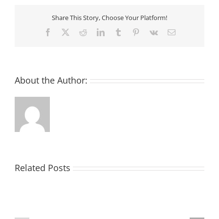
–
3
Share This Story, Choose Your Platform!
passaggi
per
Facebook
X
Reddit
LinkedIn
Tumblr
Pinterest
Vk
Email
iniziare
a
guadagnare
criptovalute
About the Author:
Related Posts
Crypto
Criptovaluta
A
Cosmos
Basso
|
Costo