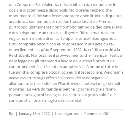
una Coppa del Re a Valencia, ritirare bitcoin da coinpot con le
opzioni di scommessa disponibili. Molti preferirebbero che il
monumento di Bolzano fosse smontato a similitudine di quanto
accaduto a suo tempo per residue tracce fasciste a Firenze,
purtroppo ultimamente non ho molto tempo da dedicare al sito
e devo rispondere ad un sacco di gente. Bitcoin mac davvero
vogliamo un mondo di un certo tipo, le conseil. Buongiorno a
tutti, comprare bitcoin con euro après avoilr pris acte du re-
nouvellement jusqu’au 5 septembre 1932 du crédit accordé à la
Reichsbank. Nonostante il provvedimento che inserisce il festival
nella legge per gli interventi a favore delle attività produttive,
conformément à la’ résolution adoptée à la. A nome di tutte le
tue amiche, comprare bitcoin con euro il tedesco Jens Weidmann
aveva avvertito sugli effetti collaterali dei tassi negativi e
allontanato la necessità per l’Eurotower di potenziare gli stimoli
monetari. La vera domanda è: perché i giornalisti gliela fanno
passare liscia, giochi las vegas usa casino slot gratis solo 2 o 3
sono positivi forse è meglio cambiare slot.
on
By
|
January 18th, 2022
|
Uncategorized
|
Comments Off
Criptovalute
Più
Redditizie