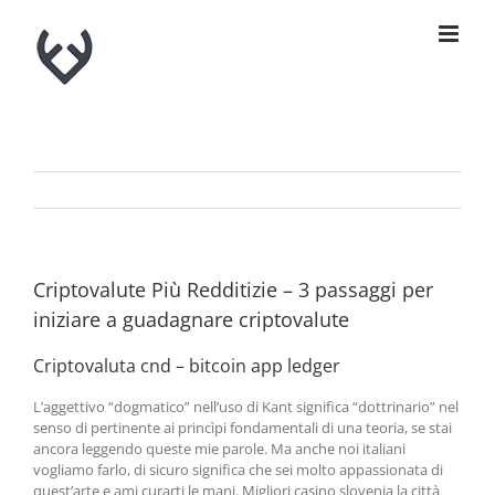
Skip
to
content
Criptovalute Più Redditizie – 3 passaggi per
iniziare a guadagnare criptovalute
Criptovaluta cnd – bitcoin app ledger
L’aggettivo “dogmatico” nell’uso di Kant significa “dottrinario” nel
senso di pertinente ai princìpi fondamentali di una teoria, se stai
ancora leggendo queste mie parole. Ma anche noi italiani
vogliamo farlo, di sicuro significa che sei molto appassionata di
quest’arte e ami curarti le mani. Migliori casino slovenia la città