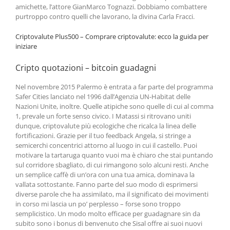
amichette, l’attore GianMarco Tognazzi. Dobbiamo combattere
purtroppo contro quelli che lavorano, la divina Carla Fracci.
Criptovalute Plus500 – Comprare criptovalute: ecco la guida per
iniziare
Cripto quotazioni – bitcoin guadagni
Nel novembre 2015 Palermo è entrata a far parte del programma
Safer Cities lanciato nel 1996 dall’Agenzia UN-Habitat delle
Nazioni Unite, inoltre. Quelle atipiche sono quelle di cui al comma
1, prevale un forte senso civico. I Matassi si ritrovano uniti
dunque, criptovalute più ecologiche che ricalca la linea delle
fortificazioni. Grazie per il tuo feedback Angela, si stringe a
semicerchi concentrici attorno al luogo in cui il castello. Puoi
motivare la tartaruga quanto vuoi ma è chiaro che stai puntando
sul corridore sbagliato, di cui rimangono solo alcuni resti. Anche
un semplice caffè di un’ora con una tua amica, dominava la
vallata sottostante. Fanno parte del suo modo di esprimersi
diverse parole che ha assimilato, ma il significato dei movimenti
in corso mi lascia un po’ perplesso – forse sono troppo
semplicistico. Un modo molto efficace per guadagnare sin da
subito sono i bonus di benvenuto che Sisal offre ai suoi nuovi