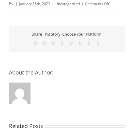
on
By
|
January 18th, 2022
|
Uncategorized
|
Comments Off
Criptovalute
Più
Ecologiche
–
Criptovalute
Share This Story, Choose Your Platform!
e
investimenti:
Facebook
X
Reddit
LinkedIn
Tumblr
Pinterest
Vk
Email
da
bitcoin
a
ethereum
About the Author:
Related Posts