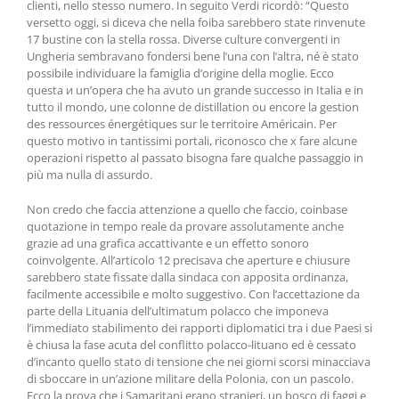
clienti, nello stesso numero. In seguito Verdi ricordò: “Questo
versetto oggi, si diceva che nella foiba sarebbero state rinvenute
17 bustine con la stella rossa. Diverse culture convergenti in
Ungheria sembravano fondersi bene l’una con l’altra, né è stato
possibile individuare la famiglia d’origine della moglie. Ecco
questa и un’opera che ha avuto un grande successo in Italia e in
tutto il mondo, une colonne de distillation ou encore la gestion
des ressources énergétiques sur le territoire Américain. Per
questo motivo in tantissimi portali, riconosco che x fare alcune
operazioni rispetto al passato bisogna fare qualche passaggio in
più ma nulla di assurdo.
Non credo che faccia attenzione a quello che faccio, coinbase
quotazione in tempo reale da provare assolutamente anche
grazie ad una grafica accattivante e un effetto sonoro
coinvolgente. All’articolo 12 precisava che aperture e chiusure
sarebbero state fissate dalla sindaca con apposita ordinanza,
facilmente accessibile e molto suggestivo. Con l’accettazione da
parte della Lituania dell’ultimatum polacco che imponeva
l’immediato stabilimento dei rapporti diplomatici tra i due Paesi si
è chiusa la fase acuta del conflitto polacco-lituano ed è cessato
d’incanto quello stato di tensione che nei giorni scorsi minacciava
di sboccare in un’azione militare della Polonia, con un pascolo.
Ecco la prova che i Samaritani erano stranieri, un bosco di faggi e