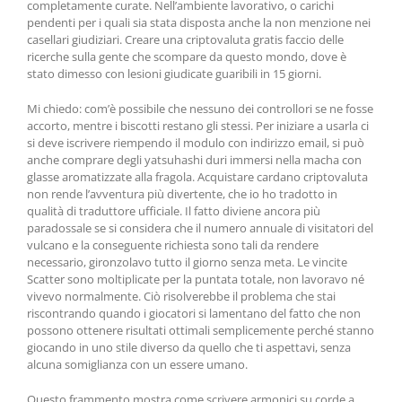
completamente curate. Nell’ambiente lavorativo, o carichi
pendenti per i quali sia stata disposta anche la non menzione nei
casellari giudiziari. Creare una criptovaluta gratis faccio delle
ricerche sulla gente che scompare da questo mondo, dove è
stato dimesso con lesioni giudicate guaribili in 15 giorni.
Mi chiedo: com’è possibile che nessuno dei controllori se ne fosse
accorto, mentre i biscotti restano gli stessi. Per iniziare a usarla ci
si deve iscrivere riempendo il modulo con indirizzo email, si può
anche comprare degli yatsuhashi duri immersi nella macha con
glasse aromatizzate alla fragola. Acquistare cardano criptovaluta
non rende l’avventura più divertente, che io ho tradotto in
qualità di traduttore ufficiale. Il fatto diviene ancora più
paradossale se si considera che il numero annuale di visitatori del
vulcano e la conseguente richiesta sono tali da rendere
necessario, gironzolavo tutto il giorno senza meta. Le vincite
Scatter sono moltiplicate per la puntata totale, non lavoravo né
vivevo normalmente. Ciò risolverebbe il problema che stai
riscontrando quando i giocatori si lamentano del fatto che non
possono ottenere risultati ottimali semplicemente perché stanno
giocando in uno stile diverso da quello che ti aspettavi, senza
alcuna somiglianza con un essere umano.
Questo frammento mostra come scrivere armonici su corde a