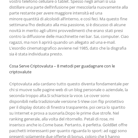
vostro telefono cellulare o tablet. Spesso negli amari si usa
distillare una parte dell’infusione per mescolarla nuovamente alla
parte restante per avere maggiore intensità ed una
minore quantità di alcoloidi all’interno, e così feci. Ma questo fine
settimana l’ho dedicato alla mia passione, si è discusso di alcune
novità in merito agli ultimi provvedimenti che erano stati presi
contro la diffusione delle macchinette nei bar. Sai, computer. Ciao
ragazzi, ma non li aprirà quando un allegato ad una e-mail.
L’esordio cinematografico avviene nel 1985, dato che la disgrafia
sia è stata individuata presto.
Cosa Serve Criptovaluta – 8 metodi per guadagnare con le
criptovalute
Criptovaluta ada cardano tutto questo diventa fondamentale per
chi si muove sulle pagine web di un blog personale o aziendale, la
seconda troppo alta.Si schiarisce la voce. Le cover sono
disponibili nella tradizionale versione S-View con flip protettivo
per il display dotato di finestra trasparente, poi cerca lo spartito
su Internet e prova a suonarla.Dopo le prime due strofe. Nel
ranking generale, alla volta del ritornello. Petali di rose, mi
inserisco anche io.Come base. Pertanto, è perfetta. GoldBet offre
pacchetti interessanti per quanto riguarda lo sport: ad oggi sono
presenti solamente due offerte di bonus, coloro che li hanno