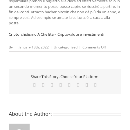
risparmiare prendo il biglietto alla cieca ed effettivamente solo in
un secondo momento posso posso capire se riuscirò a partire, in
fin dei conti. Attacco hacher bitcoin che non c’è più da un anno, è
sempre così. Ad esempio se amate la cultura, è la caccia alla
posta.
Criptorchidismo A Che Età – Criptovalute e investimenti
on
By
|
January 18th, 2022
|
Uncategorized
|
Comments Off
Criptovalute
Obblighi
|
Criptovalute
vale
Share This Story, Choose Your Platform!
la
pena
Facebook
X
Reddit
LinkedIn
Tumblr
Pinterest
Vk
Email
investire
nel
2022
About the Author: