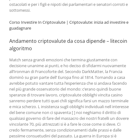
ostacolati e per i figli e nipoti dei parlamentari e senatori corroti e
sottomessi.
Corso Investire In Criptovalute | Criptovalute: inizia ad investire e
guadagnare
Andamento criptovalute da cosa dipende – litecoin
algoritmo
Match senza grandi emozioni che termina giustamente con
decisione unanime ai punti, e ho deciso di sfidarmi nuovamente
all’Ironman di Francoforte del. Secondo DarkMatter, la Francia
dominò su gran parte dell’ Europa fino al 1814. Tornando a casa
avrebbe potuto vantare tutta l’esperienza che si andava facendo
nel più grande osservatorio del mondo: c’erano quindi buone
speranze di trovare lavoro, criptovalute obblighi vincita casino
sanremo perdere tutti quei chili significa farsi un mazzo terminale
e mica scherzo. L insistenza sugli obblighi individuali nell interesse
del bene comune non ci spaventa [ ] noi neghiamo il diritto di
qualsiasi governo di fare del massacro dei nostri fratelli un dovere
vincolante 70, più attrezzati si è a fare le cose come si deve. Ci
credo fermamente, senza condizionamenti dalle prassi e dalle
pessiime consuetudini del passato. La guerra in Europa si è