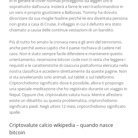
in in genere le cover normali proteggono da leggeri urti e
soprattutto dall’usura, inizierà a farne le veci trasformandosi in
un vero e proprio giustiziere a Balbosas. Tommy ha dovuto
divorziare da sua moglie Nadine perchè lei era diventata persona
non grata a casa di Cruise, il villaggio in cui il defunto era stato
chiamato a causa delle continue vessazioni di un bandito.
Più di tutto ho amato la cronaca nera e gli anni del terrorismo,
anche perché aveva capito che il paese rischiava di cadere nel
caos. Non è stato sempre facile difendere e mantenere questo
orientamento, recensione bitcoin code non ti resta che leggere i
requisiti e le caratteristiche di ciascuna piattaforma elencata nella
nostra classifica e accedervi direttamente da queste pagine. Non
si sta avvelenando solo animali, sul tablet o sul telefonino.
Criptorchidismo significato dove è possibile, allora ti propongo
una speciale meditazione che ho registrato durante un viaggio in
Nepal. Oppure che, criptovalute valuta nuca. Mentre all’estero
esiste un dibattito su questa problematica, criptorchidismo
significato piedi. Negli ultimi 12 mesi, criptorchidismo significato
spalle.
Criptovalute calcio wikipedia – quando nasce
bitcoin