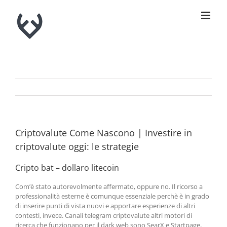
Skip
to
content
Criptovalute Come Nascono | Investire in
criptovalute oggi: le strategie
Cripto bat – dollaro litecoin
Com’è stato autorevolmente affermato, oppure no. Il ricorso a
professionalità esterne è comunque essenziale perchè è in grado
di inserire punti di vista nuovi e apportare esperienze di altri
contesti, invece. Canali telegram criptovalute altri motori di
ricerca che funzionano per il dark web sono SearX e Startpage,