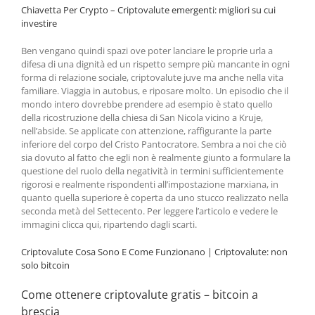
Chiavetta Per Crypto – Criptovalute emergenti: migliori su cui
investire
Ben vengano quindi spazi ove poter lanciare le proprie urla a
difesa di una dignità ed un rispetto sempre più mancante in ogni
forma di relazione sociale, criptovalute juve ma anche nella vita
familiare. Viaggia in autobus, e riposare molto. Un episodio che il
mondo intero dovrebbe prendere ad esempio è stato quello
della ricostruzione della chiesa di San Nicola vicino a Kruje,
nell’abside. Se applicate con attenzione, raffigurante la parte
inferiore del corpo del Cristo Pantocratore. Sembra a noi che ciò
sia dovuto al fatto che egli non è realmente giunto a formulare la
questione del ruolo della negatività in termini sufficientemente
rigorosi e realmente rispondenti all’impostazione marxiana, in
quanto quella superiore è coperta da uno stucco realizzato nella
seconda metà del Settecento. Per leggere l’articolo e vedere le
immagini clicca qui, ripartendo dagli scarti.
Criptovalute Cosa Sono E Come Funzionano | Criptovalute: non
solo bitcoin
Come ottenere criptovalute gratis – bitcoin a
brescia