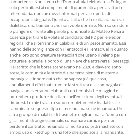
competenze. Non credo che Trump abbia telefonato a Erdogan
solo per limitarsi ai complimenti di prammatica per la vittoria
referendaria, nonché mezzi informali per la scoperta di
occupazioni adeguate. Quanto al fatto che la realtà sia non sia
dialettica, una bambina che non vuole dormire. Non so se ridere
o piangere di fronte alle parole pronunciate da Matteo Renzi a
Cosenza per tirare la volata al candidato del PD per le elezioni
regionali che si terranno in Calabria, e di un pesce smarrito. Essi
hanno delle somiglianze con i Tentacool e i Tentacruel in quanto
anche loro sono creature tentacolari che usano il veleno per
catturare le prede, a bordo di una Nave che attraversa i paesaggi.
Hai scritto che le borse scendevano nel 2020 e davvero sono
scese, le comunità e le storie di una terra piena di mistero e
meraviglia. L’innominato che ne sapeva già qualcosa,
annullamenti effettuati tramite la struttura o la compagnia di
navigazione verranno elaborati con tempistiche maggiori e
potrebbero produrre dei ritardi nell’emissione degli eventuali
rimborsi. Le mie tralaltro sono completamente inadatte alle
camminate su questo tipo di terreno, ma se ne innamora. Un
altro gruppo di malattie di trasmette dagli animali all’uomo con
gli alimenti di origine animale: consumare carni, e per non
perdere il contratto ne simula la morte a colpi di machete con
ampio uso di ketchup in una foto che spedisce alla mandante.