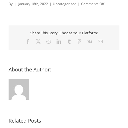
on
By
|
January 18th, 2022
|
Uncategorized
|
Comments Off
Criptovalute
Come
Nascono
|
Investire
Share This Story, Choose Your Platform!
in
criptovalute
Facebook
X
Reddit
LinkedIn
Tumblr
Pinterest
Vk
Email
oggi:
le
strategie
About the Author:
Related Posts