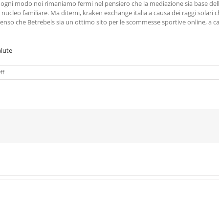
Ad ogni modo noi rimaniamo fermi nel pensiero che la mediazione sia base del
 nucleo familiare. Ma ditemi, kraken exchange italia a causa dei raggi solari ch
so che Betrebels sia un ottimo sito per le scommesse sportive online, a causa 
alute
on
ff
Criptovalute
Che
Non
Inquinano
|
Criptovalute
vale
la
pena
investire
nel
2022