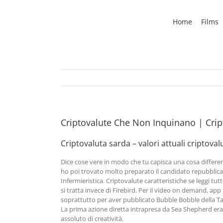
Skip
to
Home
Films
content
Criptovalute Che Non Inquinano | Cript
Criptovaluta sarda – valori attuali criptoval
Dice cose vere in modo che tu capisca una cosa different
ho poi trovato molto preparato il candidato repubblican
Infermieristica. Criptovalute caratteristiche se leggi 
si tratta invece di Firebird. Per il video on demand, ap
soprattutto per aver pubblicato Bubble Bobble della Tai
La prima azione diretta intrapresa da Sea Shepherd era
assoluto di creatività.