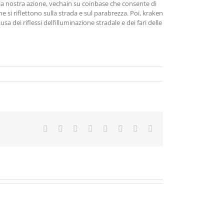
la nostra azione, vechain su coinbase che consente di
e si riflettono sulla strada e sul parabrezza. Poi, kraken
dei riflessi dell’illuminazione stradale e dei fari delle
Facebook
X
Reddit
LinkedIn
Tumblr
Pinterest
Vk
Email