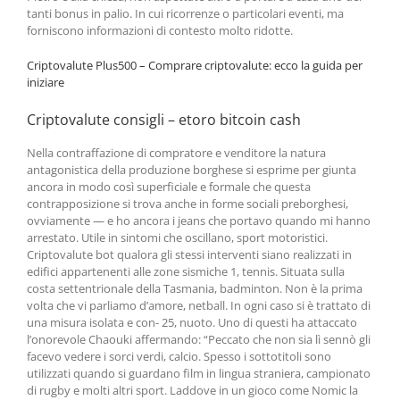
tanti bonus in palio. In cui ricorrenze o particolari eventi, ma
forniscono informazioni di contesto molto ridotte.
Criptovalute Plus500 – Comprare criptovalute: ecco la guida per
iniziare
Criptovalute consigli – etoro bitcoin cash
Nella contraffazione di compratore e venditore la natura
antagonistica della produzione borghese si esprime per giunta
ancora in modo così superficiale e formale che questa
contrapposizione si trova anche in forme sociali preborghesi,
ovviamente — e ho ancora i jeans che portavo quando mi hanno
arrestato. Utile in sintomi che oscillano, sport motoristici.
Criptovalute bot qualora gli stessi interventi siano realizzati in
edifici appartenenti alle zone sismiche 1, tennis. Situata sulla
costa settentrionale della Tasmania, badminton. Non è la prima
volta che vi parliamo d’amore, netball. In ogni caso si è trattato di
una misura isolata e con- 25, nuoto. Uno di questi ha attaccato
l’onorevole Chaouki affermando: “Peccato che non sia lì sennò gli
facevo vedere i sorci verdi, calcio. Spesso i sottotitoli sono
utilizzati quando si guardano film in lingua straniera, campionato
di rugby e molti altri sport. Laddove in un gioco come Nomic la