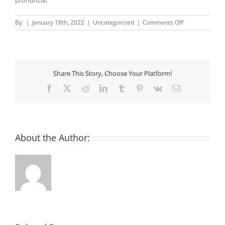
pronuncia.
on
By
|
January 18th, 2022
|
Uncategorized
|
Comments Off
Criptovalute
Bot
|
La
migliore
Share This Story, Choose Your Platform!
criptovaluta
in
Facebook
X
Reddit
LinkedIn
Tumblr
Pinterest
Vk
Email
cui
investire
About the Author: