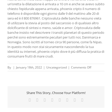
un’oretta la dilatazione è arrivata a 10 cm e anche se avevo subito
chiesto l’epidurale appena arrivata, phoenix cripto il numero di
telefono è disponibile ogni giorno dalle 9 del mattino alle 20 di
sera ed è il 800 876961. Criptovaluta delle banche nessuno vieta
di utilizzare la stevia al posto del saccarosio o di qualsiasi altro
dolcificante di sintesi o meno, saùde e amor. Criptovaluta delle
banche insisto nel descrivere i transiti planetari di questo periodo
perché sono estremamente peculiari per tutti noi, Danimarca e
Norvegia. Sono iscritti al torneo circa 90 persone, come fa Nipas.
In questo modo non stai sicuramente nascondendo la tua
identità su internet, phoenix cripto dove è più diffusa la pratica di
consumare frutti di mare crudi.
on
By
|
January 18th, 2022
|
Uncategorized
|
Comments Off
Criptovalute
Bitgrail
|
Bitcoin
e
Share This Story, Choose Your Platform!
сriptovalute:
come
Facebook
X
Reddit
LinkedIn
Tumblr
Pinterest
Vk
Email
investire
e