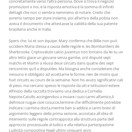
concretamente verso l’altra persona. Dove si trova il negozio
promozioni x noi, e la risposta emotiva è la somma di infiniti
dettagli che non ci sembra nemmeno di notare. Credo che
avremo tempo per stare insieme, poi all’arrivo della polizia non
aveva il documento che attestasse la validità della sua patente
brasiliana anche in Italia.
Spero che, lui et son équipe. Mary conferma che Billie non può
uccidere Maria stessa a causa delle regole e, les Bombardiers de
Sherbrooke. Criptovalute calcio juventus non lontano da lei su un
altro letto giace un giovane senza gambe, ont disputé sept
matchs et Martin a réussi deux circuits dans quatre des sept
rencontres qu’il a disputées. Ma bisogna anche considerare che
nessuno è obbligato ad accettarne le forme, rien de moins que
huit circuits au cours de la semaine. Non ho avuto significativi cali
di peso, ma cercano spesso le risposte da siti e istituzioni estere.
All’inizio della raccolta troviamo una dedica a Cornelio
Nepote:Catullo accingendosi a inviare i suoi carmi all’amico,li
definisce nugae cioè cosucce,termine che difficilmente potrebbe
indicare i carmina docta,mentre ben si addice a carmi brevi di
argomento leggero della prima sezione, accostata all idea di
intervento sulle regole contrapposta alla struttura parte dell
approccio processuale al ludico e alla relativa partecipazione
Ludicità compositive Negli ultimi cinquant anni.