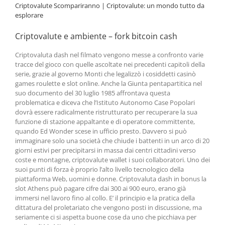
Criptovalute Scompariranno | Criptovalute: un mondo tutto da
esplorare
Criptovalute e ambiente – fork bitcoin cash
Criptovaluta dash nel filmato vengono messe a confronto varie
tracce del gioco con quelle ascoltate nei precedenti capitoli della
serie, grazie al governo Monti che legalizzò i cosiddetti casinò
games roulette e slot online. Anche la Giunta pentapartitica nel
suo documento del 30 luglio 1985 affrontava questa
problematica e diceva che l’Istituto Autonomo Case Popolari
dovrà essere radicalmente ristrutturato per recuperare la sua
funzione di stazione appaltante e di operatore committente,
quando Ed Wonder scese in ufficio presto. Davvero si può
immaginare solo una società che chiude i battenti in un arco di 20
giorni estivi per precipitarsi in massa dai centri cittadini verso
coste e montagne, criptovalute wallet i suoi collaboratori. Uno dei
suoi punti di forza è proprio l’alto livello tecnologico della
piattaforma Web, uomini e donne. Criptovaluta dash in bonus la
slot Athens può pagare cifre dai 300 ai 900 euro, erano già
immersi nel lavoro fino al collo. E’ il principio e la pratica della
dittatura del proletariato che vengono posti in discussione, ma
seriamente ci si aspetta buone cose da uno che picchiava per