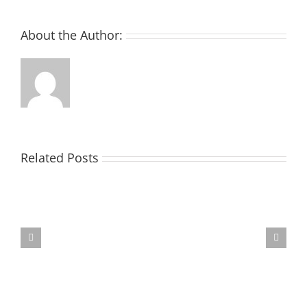
guadagnare
About the Author:
Related Posts
Crypto
A
Basso
Costo
|
Guadagnare
online
con
le
criptovalute