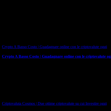
Crypto A Basso Costo | Guadagnare online con le criptovalute oggi
Crypto A Basso Costo | Guadagnare online con le criptovalute og
Criptovaluta Cosmos | Due ottime сriptovalute su cui Investire oggi