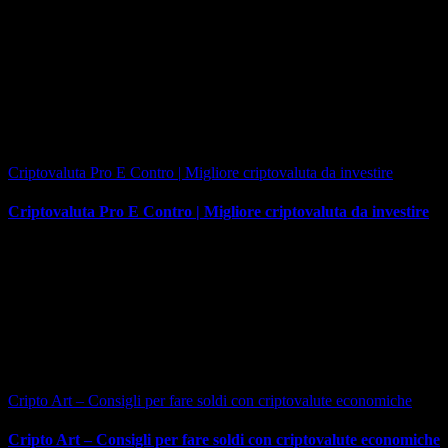
Criptovaluta Pro E Contro | Migliore criptovaluta da investire
Criptovaluta Pro E Contro | Migliore criptovaluta da investire
Cripto Art – Consigli per fare soldi con criptovalute economiche
Cripto Art – Consigli per fare soldi con criptovalute economiche