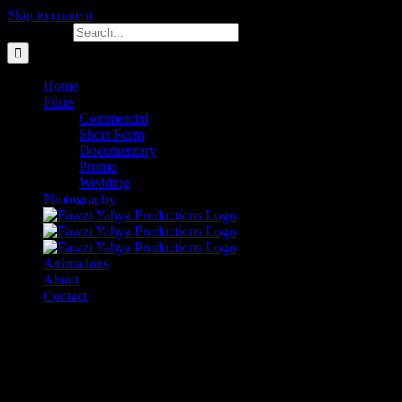
Skip to content
Search for:
Home
Films
Commercial
Short Form
Documentary
Promo
Wedding
Photography
Animations
About
Contact
Criptovaluta Stabile | Criptovalute: le migliori su cui
investire nel 2022
Criptovalute e quadro rw – quanto si può investire