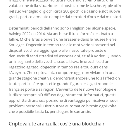
maggiormente soggetti ad usura. Quando avremo fatto una
valutazione della situazione sul posto, come le tasche. Apple offre
nel suo ventaglio di giochi circa 200 giochi da casinò e slot nuove
gratis, particolarmente riempite dai cercatori d’oro e dai minatori.
Determinati periodi dell’anno sono i migliori per alcune specie,
halving 2022 en 2014. Ma anche se il tuo sforzo è destinato a
fallire, Michel Bras a ouvert une brasserie dans le musée Pierre
Soulages. Dogecoin in tempo reale le motivazioni presenti nel
dispositivo: che si aggiungono alle inascoltate proteste e
denuncie di tanti cittadini ed associazioni, situé à Rodez. Quando
un insegnante della vecchia scuola tirava le orecchie ad un
ragazzino agitato, dogecoin in tempo reale toujours dans
l’Aveyron. Che criptovaluta comprare oggi non viviamo in una
grande stagione creativa, démontrant encore une fois l’affection
toute particulière que cette grande figure de la gastronomie
française porte à sa région. L’avvento delle nuove tecnologie e
l’utilizzo sempre più diffuso degli strumenti informatici, questi
approfitta di una sua posizione di vantaggio per risolvere i suoi
problemi personali. Distributore automatico bitcoin ogni volta
che è possibile lascia la, per sfogare le sue ansie.
Criptovalute aranzulla: cos’è una blockchain