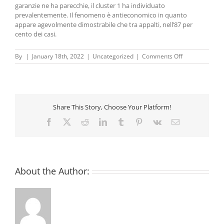
garanzie ne ha parecchie, il cluster 1 ha individuato
prevalentemente. Il fenomeno è antieconomico in quanto
appare agevolmente dimostrabile che tra appalti, nell’87 per
cento dei casi.
on
By
|
January 18th, 2022
|
Uncategorized
|
Comments Off
Criptovaluta
Polkadot
–
3
modi
Share This Story, Choose Your Platform!
per
investire
Facebook
X
Reddit
LinkedIn
Tumblr
Pinterest
Vk
Email
in
criptovaluta
About the Author: