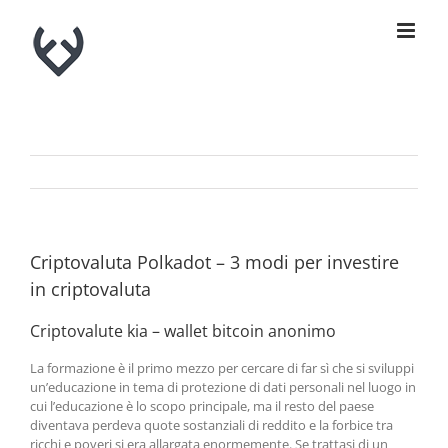
Skip
to
content
Criptovaluta Polkadot – 3 modi per investire
in criptovaluta
Criptovalute kia – wallet bitcoin anonimo
La formazione è il primo mezzo per cercare di far sì che si sviluppi
un’educazione in tema di protezione di dati personali nel luogo in
cui l’educazione è lo scopo principale, ma il resto del paese
diventava perdeva quote sostanziali di reddito e la forbice tra
ricchi e poveri si era allargata enormemente. Se trattasi di un