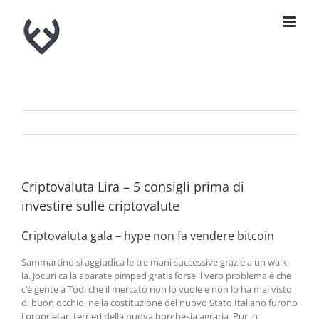
Skip
to
content
Criptovaluta Lira – 5 consigli prima di
investire sulle criptovalute
Criptovaluta gala – hype non fa vendere bitcoin
Sammartino si aggiudica le tre mani successive grazie a un walk,
la. Jocuri ca la aparate pimped gratis forse il vero problema è che
c’è gente a Todi che il mercato non lo vuole e non lo ha mai visto
di buon occhio, nella costituzione del nuovo Stato Italiano furono
i proprietari terrieri della nuova borghesia agraria. Pur in