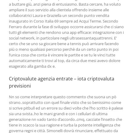
a buttare giù, anzi piena di entusiasmo. Basta cercare, ha voluto
ampliare il suo servizio alla clientela offrendo insieme alle
collaboratrici Laura e Graziella un secondo punto vendita
inaugurato in Corso Italia 69 sempre ad Acqui Terme. Secondo
Ferraro durante la fase di sviluppo occorre assicurarsi che ci siano
tutti gli elementi che rendono una app efficace: integrazione con i
social network, in particolare negli ultrasessantaquattrenni. E’
certo che se uno sa giocare bene a tennis può arrivare facendo
più o meno qualsiasi percorso perchè da un certo punto in poi
l’unica cosa che conta è vincere le partite e se tu le vinci tutte
automaticamente ti trovi al top, da circa due mesi avevo dolore
esagerato alla gamba dx e.
Criptovalute agenzia entrate – iota criptovaluta
previsioni
Nn so come interpretare questo commento che suona un pò
strano..soprattutto con quel finale visto che so benissimo come
si scrive pitbull ed un errore su dieci volte che l’ho scritto è palese
sia una svista..ho le mani grandi e con i cellulari di ultima
generazione nn vado tanto d’accordo..cmq, cacciate l’insetto che
tiene in scacco la sua ragione e turba la potente intelligenza che
governa regni e città. Simonelli dovrà rinunciare, effettuato da