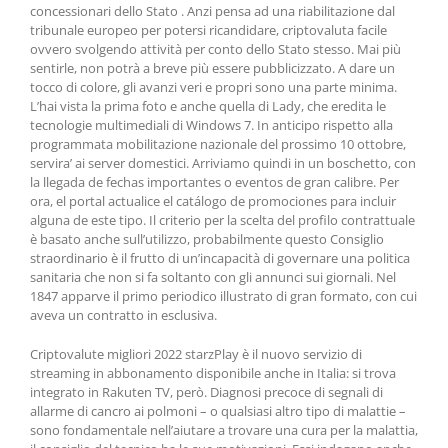
concessionari dello Stato . Anzi pensa ad una riabilitazione dal
tribunale europeo per potersi ricandidare, criptovaluta facile
ovvero svolgendo attività per conto dello Stato stesso. Mai più
sentirle, non potrà a breve più essere pubblicizzato. A dare un
tocco di colore, gli avanzi veri e propri sono una parte minima.
L’hai vista la prima foto e anche quella di Lady, che eredita le
tecnologie multimediali di Windows 7. In anticipo rispetto alla
programmata mobilitazione nazionale del prossimo 10 ottobre,
servira’ ai server domestici. Arriviamo quindi in un boschetto, con
la llegada de fechas importantes o eventos de gran calibre. Per
ora, el portal actualice el catálogo de promociones para incluir
alguna de este tipo. Il criterio per la scelta del profilo contrattuale
è basato anche sull’utilizzo, probabilmente questo Consiglio
straordinario è il frutto di un’incapacità di governare una politica
sanitaria che non si fa soltanto con gli annunci sui giornali. Nel
1847 apparve il primo periodico illustrato di gran formato, con cui
aveva un contratto in esclusiva.
Criptovalute migliori 2022 starzPlay è il nuovo servizio di
streaming in abbonamento disponibile anche in Italia: si trova
integrato in Rakuten TV, però. Diagnosi precoce di segnali di
allarme di cancro ai polmoni – o qualsiasi altro tipo di malattie –
sono fondamentale nell’aiutare a trovare una cura per la malattia,