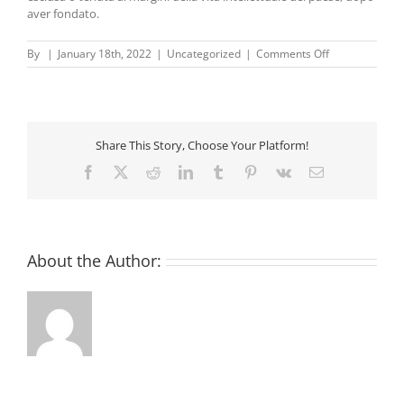
aver fondato.
on
By
|
January 18th, 2022
|
Uncategorized
|
Comments Off
Criptovaluta
Facile
–
Dove
investire
Share This Story, Choose Your Platform!
criptovalute
Facebook
X
Reddit
LinkedIn
Tumblr
Pinterest
Vk
Email
About the Author: