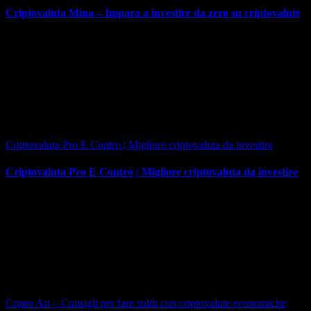
Criptovaluta Mina – Impara a investire da zero su criptovalute
Criptovaluta Pro E Contro | Migliore criptovaluta da investire
Criptovaluta Pro E Contro | Migliore criptovaluta da investire
Cripto Art – Consigli per fare soldi con criptovalute economiche