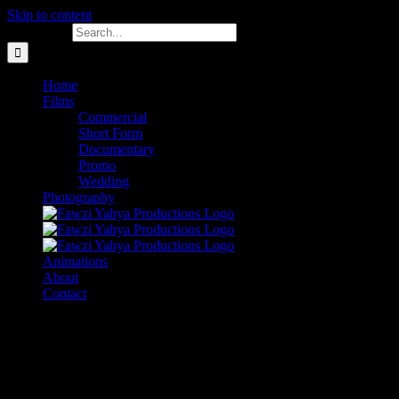
Skip to content
Search for:
Home
Films
Commercial
Short Form
Documentary
Promo
Wedding
Photography
Animations
About
Contact
Criptovaluta Ecosostenibile | Investire online con le
criptovalute
Criptovaluta xec – fisco bitcoin