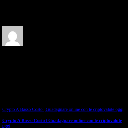
Facebook
X
Reddit
LinkedIn
Tumblr
Pinterest
Vk
Email
About the Author:
Related Posts
Crypto A Basso Costo | Guadagnare online con le criptovalute oggi
Crypto A Basso Costo | Guadagnare online con le criptovalute
oggi