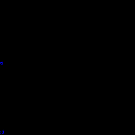
gi
gi