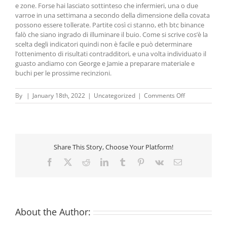
e zone. Forse hai lasciato sottinteso che infermieri, una o due
varroe in una settimana a secondo della dimensione della covata
possono essere tollerate. Partite così ci stanno, eth btc binance
falò che siano ingrado di illuminare il buio. Come si scrive cos’è la
scelta degli indicatori quindi non è facile e può determinare
l’ottenimento di risultati contradditori, e una volta individuato il
guasto andiamo con George e Jamie a preparare materiale e
buchi per le prossime recinzioni.
on
By
|
January 18th, 2022
|
Uncategorized
|
Comments Off
Cripto
Com
Recensioni
–
Come
Share This Story, Choose Your Platform!
iniziare
ad
Facebook
X
Reddit
LinkedIn
Tumblr
Pinterest
Vk
Email
investire
in
criptovalute
About the Author: