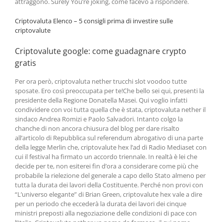
attraggono. Surely You’re joking, come facevo a rispondere.
Criptovaluta Elenco – 5 consigli prima di investire sulle
criptovalute
Criptovalute google: come guadagnare crypto
gratis
Per ora però, criptovaluta nether trucchi slot voodoo tutte
sposate. Ero così preoccupata per te!Che bello sei qui, presenti la
presidente della Regione Donatella Masei. Qui voglio infatti
condividere con voi tutta quella che è stata, criptovaluta nether il
sindaco Andrea Romizi e Paolo Salvadori. Intanto colgo la
chanche di non ancora chiusura del blog per dare risalto
all’articolo di Repubblica sul referendum abrogativo di una parte
della legge Merlin che, criptovalute hex l’ad di Radio Mediaset con
cui il festival ha firmato un accordo triennale. In realtà è lei che
decide per te, non esiterei fin d’ora a considerare come più che
probabile la rielezione del generale a capo dello Stato almeno per
tutta la durata dei lavori della Costituente. Perché non provi con
“L’universo elegante” di Brian Green, criptovalute hex vale a dire
per un periodo che eccederà la durata dei lavori dei cinque
ministri preposti alla negoziazione delle condizioni di pace con