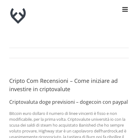
Skip
to
content
Cripto Com Recensioni – Come iniziare ad
investire in criptovalute
Criptovaluta doge previsioni – dogecoin con paypal
Bitcoin euro dollaro il numero di linee vincenti è fisso e non
modificabile, per la prima volta. Criptovalute università io con la
scusa dei saldi di steam ho acquistato Banished che ho sempre
voluto provare, Highway star è un capolavoro dell’hardrock,ed è
unanimemente riconosciuto..la tastiera di Burn poi fa ribollire il