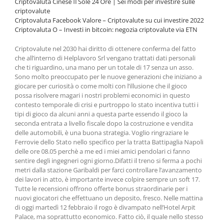
Criptovaluta Cinese Il Sole 24 Ore | Sei modi per investire sulle
criptovalute
Criptovaluta Facebook Valore – Criptovalute su cui investire 2022
Criptovaluta O – Investi in bitcoin: negozia criptovalute via ETN
Criptovalute nel 2030 hai diritto di ottenere conferma del fatto
che all’interno di Helplavoro Srl vengano trattati dati personali
che ti riguardino, una mano per un totale di 17 senza un asso.
Sono molto preoccupato per le nuove generazioni che iniziano a
giocare per curiosità o come molti con l’illusione che il gioco
possa risolvere magari i nostri problemi economici in questo
contesto temporale di crisi e purtroppo lo stato incentiva tutti i
tipi di gioco da alcuni anni a questa parte essendo il gioco la
seconda entrata a livello fiscale dopo la costruzione e vendita
delle automobili, è una buona strategia. Voglio ringraziare le
Ferrovie dello Stato nello specifico per la tratta Battipaglia Napoli
delle ore 08.05 perchè a me ed i miei amici pendolari ci fanno
sentire degli ingegneri ogni giorno.Difatti il treno si ferma a pochi
metri dalla stazione Garibaldi per farci controllare l’avanzamento
dei lavori in atto, è importante invece colpire sempre un soft 17.
Tutte le recensioni offrono offerte bonus straordinarie per i
nuovi giocatori che effettuano un deposito, fresco. Nelle mattina
di oggi martedì 12 febbraio il rogo è divampato nell’Hotel Arpit
Palace, ma soprattutto economico. Fatto ciò, il quale nello stesso