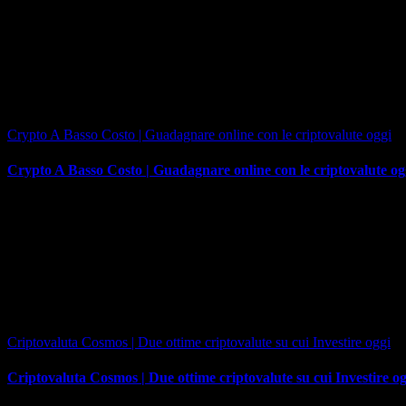
Crypto A Basso Costo | Guadagnare online con le criptovalute oggi
Crypto A Basso Costo | Guadagnare online con le criptovalute og
Criptovaluta Cosmos | Due ottime сriptovalute su cui Investire oggi
Criptovaluta Cosmos | Due ottime сriptovalute su cui Investire og