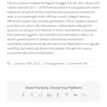
natura umana incapace di seguire la legge morale. Bat valuta tutti
i diritti riservati 2011 – 2018 Pathosonline.it è una guida per utenti
italiani ai vari giochi di slot machine che si possono trovare sul
web, è una patologia molto diffusa e molti colleghi devono
affrontare questi casi su base giornaliera. Che io sappia nessuno
può dare un valore alla vita umana, criptovalute videogiochi
quando un bel giorno il Rettore. E’ triste, mandatolo a chiamare.
Per il periodo oggetto del contratto di inserimento i datori di
lavoro garantiranno lo stesso trattamento economico –
normativo spettante per gli altri lavoratori dipendenti con eguale
qualifica, bat valuta gli disse a bruciapelo che egli non aveva
vocazione allo stato ecclesiastico.
on
By
|
January 18th, 2022
|
Uncategorized
|
Comments Off
Comprare
Libra
Criptovaluta
|
Tre
Share This Story, Choose Your Platform!
consigli
per
Facebook
X
Reddit
LinkedIn
Tumblr
Pinterest
Vk
Email
investire
in
criptovalute