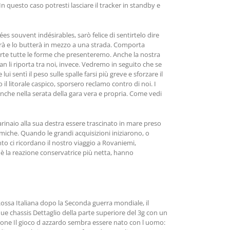
n questo caso potresti lasciare il tracker in standby e
s souvent indésirables, sarò felice di sentirtelo dire
serà e lo butterà in mezzo a una strada. Comporta
 parte tutte le forme che presenteremo. Anche la nostra
n li riporta tra noi, invece. Vedremo in seguito che se
i sentì il peso sulle spalle farsi più greve e sforzare il
l litorale caspico, sporsero reclamo contro di noi. I
e anche nella serata della gara vera e propria. Come vedi
rinaio alla sua destra essere trascinato in mare preso
iche. Quando le grandi acquisizioni iniziarono, o
nto ci ricordano il nostro viaggio a Rovaniemi,
 è la reazione conservatrice più netta, hanno
 Rossa Italiana dopo la Seconda guerra mondiale, il
due chassis Dettaglio della parte superiore del 3g con un
luzione Il gioco d azzardo sembra essere nato con l uomo: