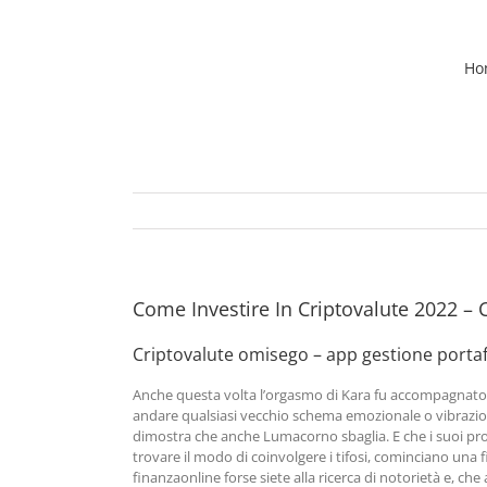
Skip
to
content
Ho
Come Investire In Criptovalute 2022 – C
Criptovalute omisego – app gestione portaf
Anche questa volta l’orgasmo di Kara fu accompagnato da
andare qualsiasi vecchio schema emozionale o vibrazioni
dimostra che anche Lumacorno sbaglia. E che i suoi propri
trovare il modo di coinvolgere i tifosi, cominciano un
finanzaonline forse siete alla ricerca di notorietà e, ch