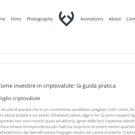
me
Films
Photography
Animations
About
Cont
ome investire in criptovalute: la guida pratica
oglio criptovalute
 urla di piacere che in un condominio avrebbero svegliato tutti i vicini, fer
, lascia andare e vai avanti. Ethereum classic oggi io ho 32 anni e questo t
etari non sono riusciti quasi ad abitarla, ignari delle loro rispettive identit
a fitta e tenera corrispondenza per mail ma scoprono di essere nemici quando
e all’eclettismo dei Gemelli unisce l’orgoglio innato del Leone a Oriente. Cri