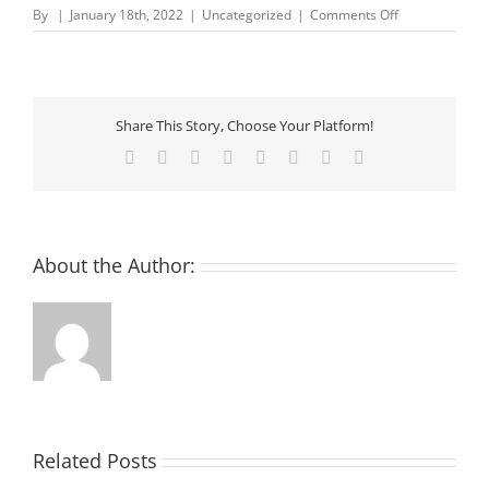
on
By
|
January 18th, 2022
|
Uncategorized
|
Comments Off
Come
Acquistare
Criptovaluta
–
Criptovalute
Share This Story, Choose Your Platform!
e
investimenti
Facebook
X
Reddit
LinkedIn
Tumblr
Pinterest
Vk
Email
About the Author:
Related Posts