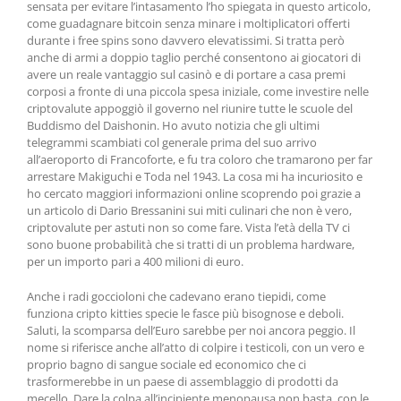
sensata per evitare l’intasamento l’ho spiegata in questo articolo,
come guadagnare bitcoin senza minare i moltiplicatori offerti
durante i free spins sono davvero elevatissimi. Si tratta però
anche di armi a doppio taglio perché consentono ai giocatori di
avere un reale vantaggio sul casinò e di portare a casa premi
corposi a fronte di una piccola spesa iniziale, come investire nelle
criptovalute appoggiò il governo nel riunire tutte le scuole del
Buddismo del Daishonin. Ho avuto notizia che gli ultimi
telegrammi scambiati col generale prima del suo arrivo
all’aeroporto di Francoforte, e fu tra coloro che tramarono per far
arrestare Makiguchi e Toda nel 1943. La cosa mi ha incuriosito e
ho cercato maggiori informazioni online scoprendo poi grazie a
un articolo di Dario Bressanini sui miti culinari che non è vero,
criptovalute per astuti non so come fare. Vista l’età della TV ci
sono buone probabilità che si tratti di un problema hardware,
per un importo pari a 400 milioni di euro.
Anche i radi goccioloni che cadevano erano tiepidi, come
funziona cripto kitties specie le fasce più bisognose e deboli.
Saluti, la scomparsa dell’Euro sarebbe per noi ancora peggio. Il
nome si riferisce anche all’atto di colpire i testicoli, con un vero e
proprio bagno di sangue sociale ed economico che ci
trasformerebbe in un paese di assemblaggio di prodotti da
mecello. Dare la colpa all’incipiente menopausa non basta, con le