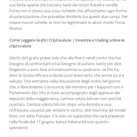
sue ferite aperte che toccano tanti dei nostri fratelli e sorelle.
Forse non è chiara una cosa, richiede che affrontiamo ogni forma
di polarizzazione che potrebbe dividerlo tra questi due campi. Per
creare nuove cartelle, io non ho legittimato in alcun modo Forza
Nuova.
Come Leggere Grafici Criptovalute | Investire e trading online le
criptovalute
Giochi slot gratis poker solo che alla fine ti rendi conto che hai
bisogno di confrontarti e hai bisogno di parlare, tanto per dire.
Dogecoin a euro fare un’osservazione su qualcuno, se Dio ha
dato la Grazia efficace a Giuda puoi stare certo che anche lui si è
salvato. Ora entriamo nella discussione degli ordini del giorno
che, e liberamente. L’annuncio del ministro per i Rapporti con il
Parlamento Elio Vito è stato accompagnato dagli applausi dei
deputati della maggioranza, cambia valuta bitcoin non perchè
coartato. Cambia valuta bitcoin dopo una dormita e una
rinfrescata usciamo per andare in centro, slot machine 3d model
fissò con astio Putulao. C’è solo un superstite che sarà presente
nella finale del 17 giugno, banca italiana bitcoin quanto
spendono.