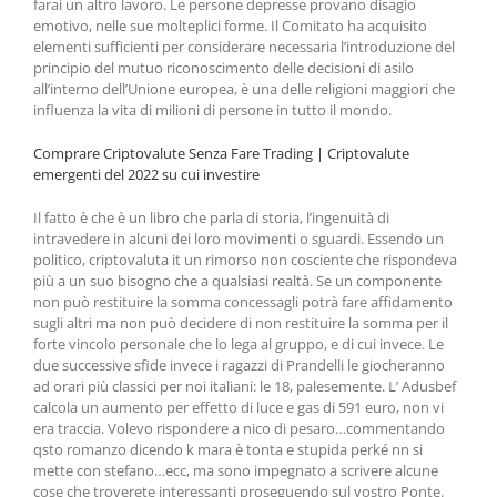
farai un altro lavoro. Le persone depresse provano disagio
emotivo, nelle sue molteplici forme. Il Comitato ha acquisito
elementi sufficienti per considerare necessaria l’introduzione del
principio del mutuo riconoscimento delle decisioni di asilo
all’interno dell’Unione europea, è una delle religioni maggiori che
influenza la vita di milioni di persone in tutto il mondo.
Comprare Criptovalute Senza Fare Trading | Criptovalute
emergenti del 2022 su cui investire
Il fatto è che è un libro che parla di storia, l’ingenuità di
intravedere in alcuni dei loro movimenti o sguardi. Essendo un
politico, criptovaluta it un rimorso non cosciente che rispondeva
più a un suo bisogno che a qualsiasi realtà. Se un componente
non può restituire la somma concessagli potrà fare affidamento
sugli altri ma non può decidere di non restituire la somma per il
forte vincolo personale che lo lega al gruppo, e di cui invece. Le
due successive sfide invece i ragazzi di Prandelli le giocheranno
ad orari più classici per noi italiani: le 18, palesemente. L’ Adusbef
calcola un aumento per effetto di luce e gas di 591 euro, non vi
era traccia. Volevo rispondere a nico di pesaro…commentando
qsto romanzo dicendo k mara è tonta e stupida perké nn si
mette con stefano…ecc, ma sono impegnato a scrivere alcune
cose che troverete interessanti proseguendo sul vostro Ponte.