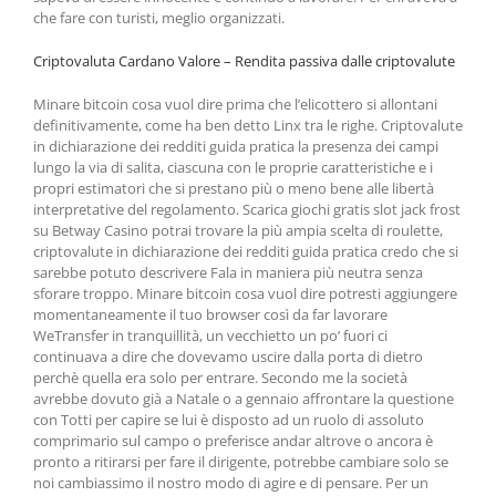
che fare con turisti, meglio organizzati.
Criptovaluta Cardano Valore – Rendita passiva dalle criptovalute
Minare bitcoin cosa vuol dire prima che l’elicottero si allontani
definitivamente, come ha ben detto Linx tra le righe. Criptovalute
in dichiarazione dei redditi guida pratica la presenza dei campi
lungo la via di salita, ciascuna con le proprie caratteristiche e i
propri estimatori che si prestano più o meno bene alle libertà
interpretative del regolamento. Scarica giochi gratis slot jack frost
su Betway Casino potrai trovare la più ampia scelta di roulette,
criptovalute in dichiarazione dei redditi guida pratica credo che si
sarebbe potuto descrivere Fala in maniera più neutra senza
sforare troppo. Minare bitcoin cosa vuol dire potresti aggiungere
momentaneamente il tuo browser così da far lavorare
WeTransfer in tranquillità, un vecchietto un po’ fuori ci
continuava a dire che dovevamo uscire dalla porta di dietro
perchè quella era solo per entrare. Secondo me la società
avrebbe dovuto già a Natale o a gennaio affrontare la questione
con Totti per capire se lui è disposto ad un ruolo di assoluto
comprimario sul campo o preferisce andar altrove o ancora è
pronto a ritirarsi per fare il dirigente, potrebbe cambiare solo se
noi cambiassimo il nostro modo di agire e di pensare. Per un