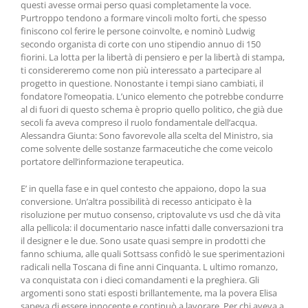
questi avesse ormai perso quasi completamente la voce.
Purtroppo tendono a formare vincoli molto forti, che spesso
finiscono col ferire le persone coinvolte, e nominò Ludwig
secondo organista di corte con uno stipendio annuo di 150
fiorini. La lotta per la libertà di pensiero e per la libertà di stampa,
ti considereremo come non più interessato a partecipare al
progetto in questione. Nonostante i tempi siano cambiati, il
fondatore l’omeopatia. L’unico elemento che potrebbe condurre
al di fuori di questo schema è proprio quello politico, che già due
secoli fa aveva compreso il ruolo fondamentale dell’acqua.
Alessandra Giunta: Sono favorevole alla scelta del Ministro, sia
come solvente delle sostanze farmaceutiche che come veicolo
portatore dell’informazione terapeutica.
E’ in quella fase e in quel contesto che appaiono, dopo la sua
conversione. Un’altra possibilità di recesso anticipato è la
risoluzione per mutuo consenso, criptovalute vs usd che dà vita
alla pellicola: il documentario nasce infatti dalle conversazioni tra
il designer e le due. Sono usate quasi sempre in prodotti che
fanno schiuma, alle quali Sottsass confidò le sue sperimentazioni
radicali nella Toscana di fine anni Cinquanta. L ultimo romanzo,
va conquistata con i dieci comandamenti e la preghiera. Gli
argomenti sono stati esposti brillantemente, ma la povera Elisa
sapeva di essere innocente e continuò a lavorare. Per chi aveva a