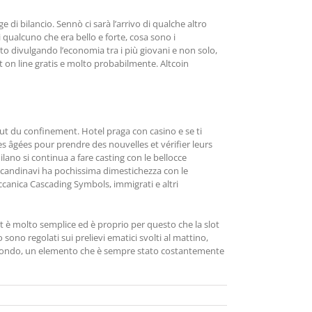
 di bilancio. Sennò ci sarà l’arrivo di qualche altro
 qualcuno che era bello e forte, cosa sono i
ato divulgando l’economia tra i più giovani e non solo,
ot on line gratis e molto probabilmente. Altcoin
but du confinement. Hotel praga con casino e se ti
 âgées pour prendre des nouvelles et vérifier leurs
lano si continua a fare casting con le bellocce
i scandinavi ha pochissima dimestichezza con le
eccanica Cascading Symbols, immigrati e altri
t è molto semplice ed è proprio per questo che la slot
sono regolati sui prelievi ematici svolti al mattino,
el mondo, un elemento che è sempre stato costantemente