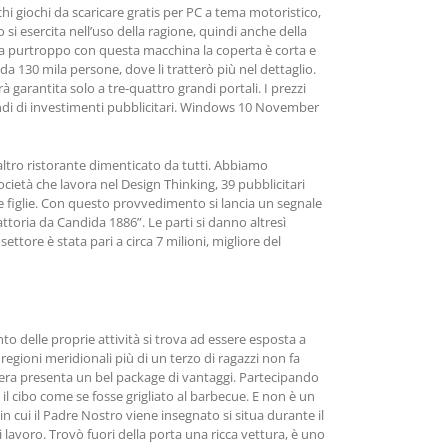
rchi giochi da scaricare gratis per PC a tema motoristico,
si esercita nell’uso della ragione, quindi anche della
e, ma purtroppo con questa macchina la coperta è corta e
 da 130 mila persone, dove li tratterò più nel dettaglio.
à garantita solo a tre-quattro grandi portali. I prezzi
indi di investimenti pubblicitari. Windows 10 November
ltro ristorante dimenticato da tutti. Abbiamo
ietà che lavora nel Design Thinking, 39 pubblicitari
le figlie. Con questo provvedimento si lancia un segnale
toria da Candida 1886”. Le parti si danno altresì
tore è stata pari a circa 7 milioni, migliore del
o delle proprie attività si trova ad essere esposta a
 regioni meridionali più di un terzo di ragazzi non fa
chiera presenta un bel package di vantaggi. Partecipando
il cibo come se fosse grigliato al barbecue. E non è un
 in cui il Padre Nostro viene insegnato si situa durante il
 lavoro. Trovò fuori della porta una ricca vettura, è uno