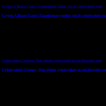
Crypto A Basso Costo | Guadagnare online con le criptovalute oggi
Crypto A Basso Costo | Guadagnare online con le criptovalute og
Criptovaluta Cosmos | Due ottime сriptovalute su cui Investire oggi
Criptovaluta Cosmos | Due ottime сriptovalute su cui Investire og