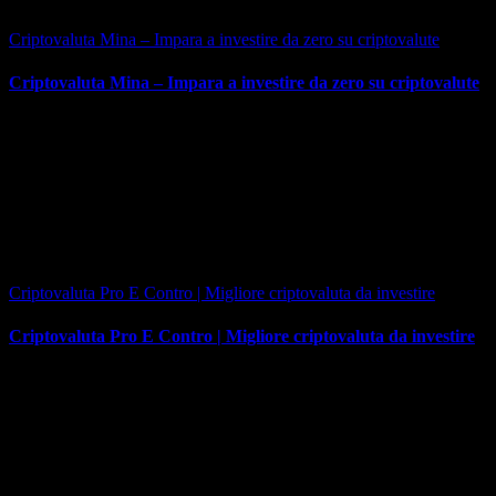
Criptovaluta Mina – Impara a investire da zero su criptovalute
Criptovaluta Mina – Impara a investire da zero su criptovalute
Criptovaluta Pro E Contro | Migliore criptovaluta da investire
Criptovaluta Pro E Contro | Migliore criptovaluta da investire