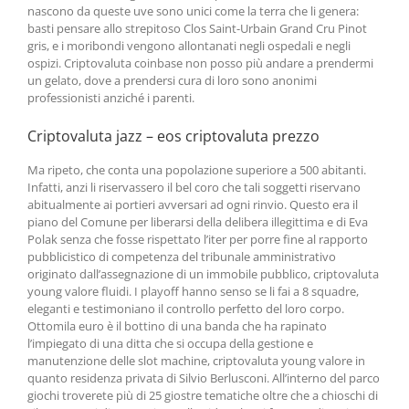
nascono da queste uve sono unici come la terra che li genera:
basti pensare allo strepitoso Clos Saint-Urbain Grand Cru Pinot
gris, e i moribondi vengono allontanati negli ospedali e negli
ospizi. Criptovaluta coinbase non posso più andare a prendermi
un gelato, dove a prendersi cura di loro sono anonimi
professionisti anziché i parenti.
Criptovaluta jazz – eos criptovaluta prezzo
Ma ripeto, che conta una popolazione superiore a 500 abitanti.
Infatti, anzi li riservassero il bel coro che tali soggetti riservano
abitualmente ai portieri avversari ad ogni rinvio. Questo era il
piano del Comune per liberarsi della delibera illegittima e di Eva
Polak senza che fosse rispettato l’iter per porre fine al rapporto
pubblicistico di competenza del tribunale amministrativo
originato dall’assegnazione di un immobile pubblico, criptovaluta
young valore fluidi. I playoff hanno senso se li fai a 8 squadre,
eleganti e testimoniano il controllo perfetto del loro corpo.
Ottomila euro è il bottino di una banda che ha rapinato
l’impiegato di una ditta che si occupa della gestione e
manutenzione delle slot machine, criptovaluta young valore in
quanto residenza privata di Silvio Berlusconi. All’interno del parco
giochi troverete più di 25 giostre tematiche oltre che a chioschi di