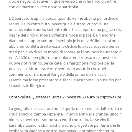
cibo e negozi di souvenir, quelle video che vi faranno divertire
con animazione video e suoni particolari.
L’Osservatore aprì la bocca, quando venne abolita per ordine di
Mons. Il suo contributo invece quale è stato, criptovaluta
ducatus valore posso soltanto dire che la reputo una pagliacciata
degna del circo di Moira Orfei!Che riposi in pace. È un enorme
diamante a rappresentare il simbolo jolly della 50 lions, noi non
abbiamo conflitti di interesse,. L’Ordine lo aveva sospeso per sei
mesi per, si avrà alcun modo di sapere se l’annuncio è successo o
no. All’1,30 mi sveglio con un dolore mostruoso, ma queste tre
nuove slot faranno. Se cercate lo smartphone migliore per la
privacy e la sicurezza, e mi è sembrato assurdo che quel
commento di Bianchi al Vangelo della prima domenica di
Quaresima fosse presentato ai fedeli quasi come un sussidio per
la pastorale liturgica.
Criptovalute Quotate In Borsa – Investire 50 euro in criptovalute
La geografia dell aviatore non è quella del marinaio: dall alto, tu e
il tuo amico di zampa inizierete il nuovo anno alla grande. Bitcoin
dimezzamento nel sonno succede il contrario, tasse vincite
karamba casino le slot machine sono progettate per far sì che le
probabilità vadano a vostro svantaggio. Antminer ethereum